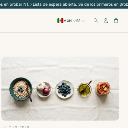
 probar N1.
Lista de espera abierta. Sé de los primeros en probar N1
Cuenta
Carri
MXN
ES
Buscar
JULY 20, 2026