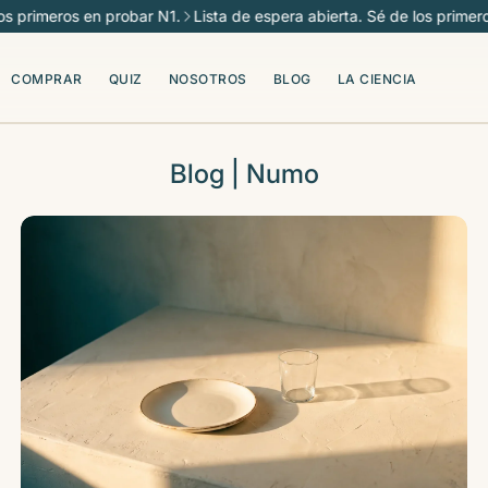
rimeros en probar N1.
Lista de espera abierta. Sé de los primeros en
COMPRAR
QUIZ
NOSOTROS
BLOG
LA CIENCIA
Blog | Numo