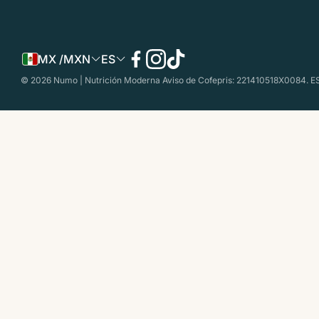
MX /MXN
ES
© 2026 Numo | Nutrición Moderna Aviso de Cofepris: 221410518X0