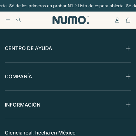
rta. Sé de los primeros en probar N1.
Lista de espera abierta. Sé d
Cuenta
Car
Buscar
CENTRO DE AYUDA
Preguntas Frecuentes
Políticas de Envío
COMPAÑÍA
Política de Reembolsos
Nosotros
Compra en Amazon
Blog
INFORMACIÓN
La Ciencia
Términos y Condiciones
Aviso de Privacidad
Ciencia real, hecha en México