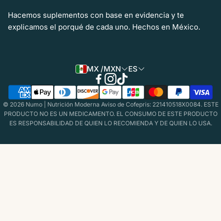
Aviso de COFEPRIS
Hacemos suplementos con base en evidencia y te
explicamos el porqué de cada uno. Hechos en México.
Ingredientes
Quiero ser Distribuidor
MX /MXN
ES
© 2026 Numo | Nutrición Moderna Aviso de Cofepris: 221410518X0084. ESTE
PRODUCTO NO ES UN MEDICAMENTO. EL CONSUMO DE ESTE PRODUCTO
ES RESPONSABILIDAD DE QUIEN LO RECOMIENDA Y DE QUIEN LO USA.