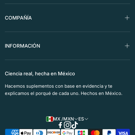
Preguntas Frecuentes
Políticas de Envío
COMPAÑÍA
Política de Reembolsos
Nosotros
Compra en Amazon
Blog
INFORMACIÓN
La Ciencia
Términos y Condiciones
Aviso de Privacidad
Ciencia real, hecha en México
Aviso de COFEPRIS
Hacemos suplementos con base en evidencia y te
explicamos el porqué de cada uno. Hechos en México.
Ingredientes
Quiero ser Distribuidor
MX /MXN
ES